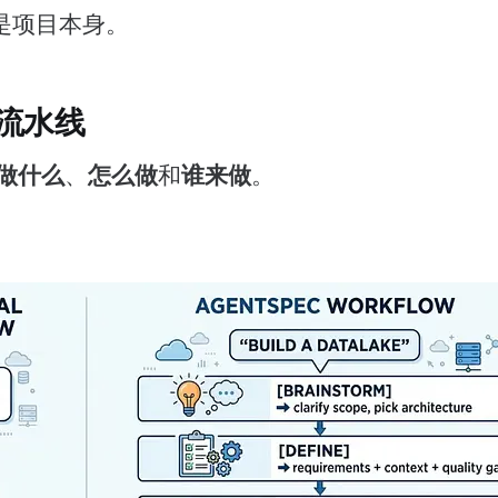
是项目本身。
流水线
做什么
怎么做
谁来做
、
和
。