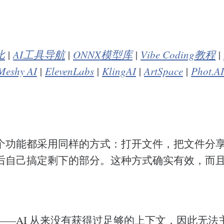
比
|
AI工具导航
|
ONNX模型库
|
Vibe Coding教程
|
Meshy AI
|
ElevenLabs
|
KlingAI
|
ArtSpace
|
Phot.AI
个功能都采用同样的方式：打开文件，把文件分享给
后自己搞定剩下的部分。这种方式确实有效，而
——AI 从来没有获得过足够的上下文，因此无法