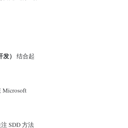
驱动开发）
结合起
rosoft
。
 SDD 方法