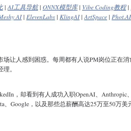
比
|
AI工具导航
|
ONNX模型库
|
Vibe Coding教程
|
Meshy AI
|
ElevenLabs
|
KlingAI
|
ArtSpace
|
Phot.AI
业市场让人感到困惑。每周都有人说PM岗位正在消
经理。
edIn，却看到有人成功入职OpenAI、Anthropic、
y、Meta、Google，以及那些总薪酬高达25万至50万