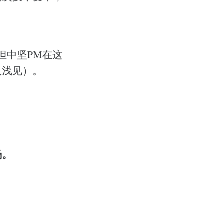
但中坚PM在这
人浅见）。
场。