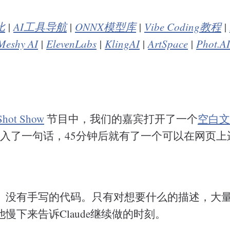
比
|
AI工具导航
|
ONNX模型库
|
Vibe Coding教程
|
Meshy AI
|
ElevenLabs
|
KlingAI
|
ArtSpace
|
Phot.AI
Shot Show
节目中，我们的嘉宾打开了一个
空白文
入了一句话，45分钟后就有了一个可以在网页上
。没有手写的代码。只有对想要什么的描述，大
慢下来告诉Claude继续做的时刻。