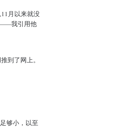
他从11月以来就没
应——我引用他
用推到了网上。
得足够小，以至