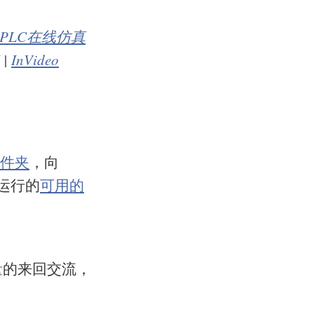
PLC在线仿真
|
InVideo
件夹
，向
运行的
可用的
量的来回交流，