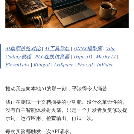
AI模型价格对比
|
AI工具导航
|
ONNX模型库
|
Vibe
Coding教程
|
PLC在线仿真器
|
Tripo 3D
|
Meshy AI
|
ElevenLabs
|
KlingAI
|
ArtSpace
|
Phot.AI
|
InVideo
推动我走向本地AI的那一刻，平淡得令人痛苦。
我正在测试一个文档摘要的小功能。没什么革命性的。
没有自主智能体发射火箭。只是一个开发者反复修改提
示词、运行应用、检查输出、再试一次。
每次实验都触发一次API请求。