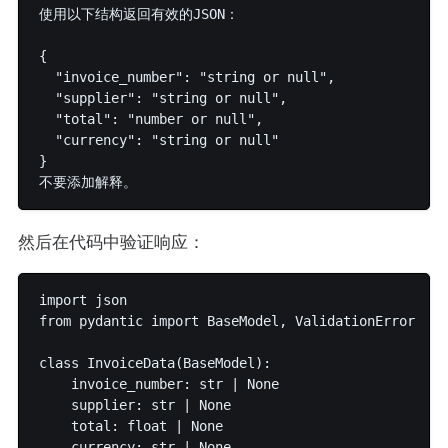
使用以下结构返回有效的JSON：

{

  "invoice_number": "string or null",

  "supplier": "string or null",

  "total": "number or null",

  "currency": "string or null"

}

然后在代码中验证响应：
import json

from pydantic import BaseModel, ValidationError

class InvoiceData(BaseModel):

    invoice_number: str | None

    supplier: str | None

    total: float | None

    currency: str | None
