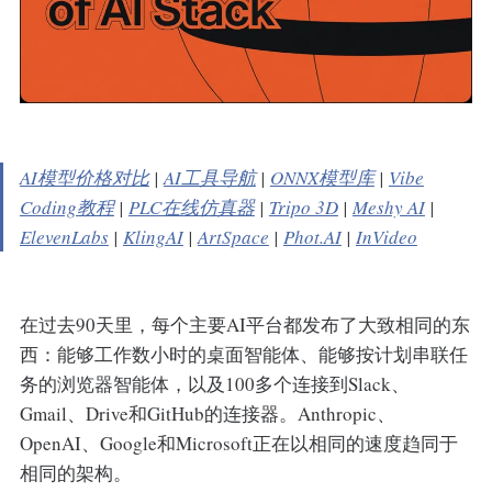
AI模型价格对比
|
AI工具导航
|
ONNX模型库
|
Vibe
Coding教程
|
PLC在线仿真器
|
Tripo 3D
|
Meshy AI
|
ElevenLabs
|
KlingAI
|
ArtSpace
|
Phot.AI
|
InVideo
在过去90天里，每个主要AI平台都发布了大致相同的东
西：能够工作数小时的桌面智能体、能够按计划串联任
务的浏览器智能体，以及100多个连接到Slack、
Gmail、Drive和GitHub的连接器。Anthropic、
OpenAI、Google和Microsoft正在以相同的速度趋同于
相同的架构。