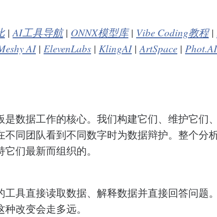
比
|
AI工具导航
|
ONNX模型库
|
Vibe Coding教程
|
Meshy AI
|
ElevenLabs
|
KlingAI
|
ArtSpace
|
Phot.AI
板是数据工作的核心。我们构建它们、维护它们
在不同团队看到不同数字时为数据辩护。整个分
持它们最新而组织的。
的工具直接读取数据、解释数据并直接回答问题
这种改变会走多远。