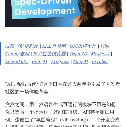
AI模型价格对比
|
AI工具导航
|
ONNX模型库
|
Vibe
Coding教程
|
PLC在线仿真器
|
Tripo 3D
|
Meshy AI
|
ElevenLabs
|
KlingAI
|
ArtSpace
|
Phot.AI
|
InVideo
"AI，帮我写代码"这个口号在过去两年中引发了开发者
社区的一场体验革命。
突然之间，用自然语言生成可运行的模块不再是幻想。
你只需写一个提示词，就能获得UI、API甚至测试用
例。这催生了"氛围编程"（vibe coding）：将开发变成