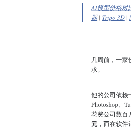
AI模型价格对
器
|
Tripo 3D
|
几周前，一家
求。
他的公司依赖一长串
Photoshop
花费公司数百
元
，而在软件