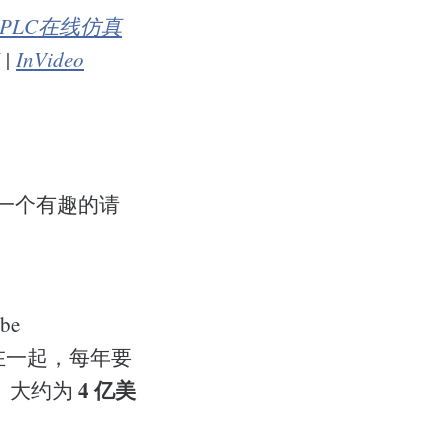
PLC在线仿真
|
InVideo
了一个有趣的请
be
阅费加在一起，每年要
4 亿美
）大约为