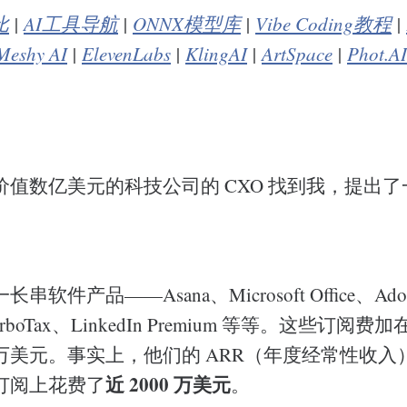
比
|
AI工具导航
|
ONNX模型库
|
Vibe Coding教程
|
Meshy AI
|
ElevenLabs
|
KlingAI
|
ArtSpace
|
Phot.AI
价值数亿美元的科技公司的 CXO 找到我，提出
软件产品——Asana、Microsoft Office、Ado
、TurboTax、LinkedIn Premium 等等。这些订
万美元。事实上，他们的 ARR（年度经常性收入
近 2000 万美元
订阅上花费了
。