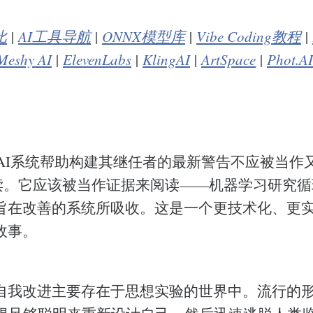
比
|
AI工具导航
|
ONNX模型库
|
Vibe Coding教程
|
Meshy AI
|
ElevenLabs
|
KlingAI
|
ArtSpace
|
Phot.AI
ic关于AI系统帮助构建其继任者的最新警告不应被当
阅读。它应该被当作证据来阅读——机器学习研究
在改善的系统所吸收。这是一个更技术化、更实际、 a
故事。
自我改进主要存在于思想实验的世界中。流行的