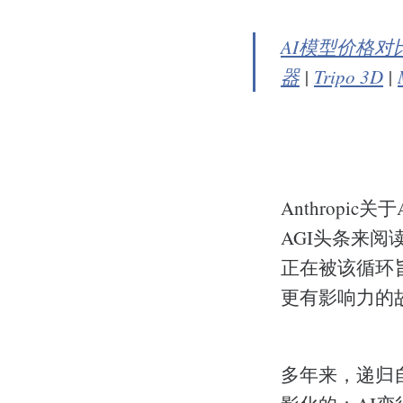
AI模型价格对
器
|
Tripo 3D
|
Anthrop
AGI头条来
正在被该循环旨
更有影响力的
多年来，递归