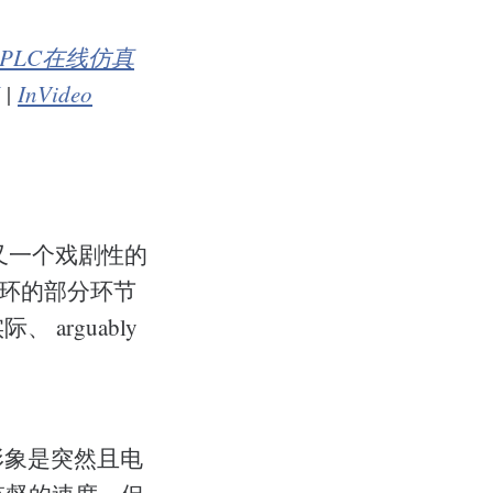
PLC在线仿真
|
InVideo
作又一个戏剧性的
循环的部分环节
rguably
形象是突然且电