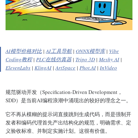
AI模型价格对比
|
AI工具导航
|
ONNX模型库
|
Vibe
Coding教程
|
PLC在线仿真器
|
Tripo 3D
|
Meshy AI
|
ElevenLabs
|
KlingAI
|
ArtSpace
|
Phot.AI
|
InVideo
规范驱动开发（Specification-Driven Development，
SDD）是当前AI编程浪潮中涌现出的较好的理念之一。
它不再从模糊的提示词直接跳到生成代码，而是强制开
发者和编码代理首先产出结构化的规范，明确需求、定
义验收标准、并制定实施计划。这很有价值。